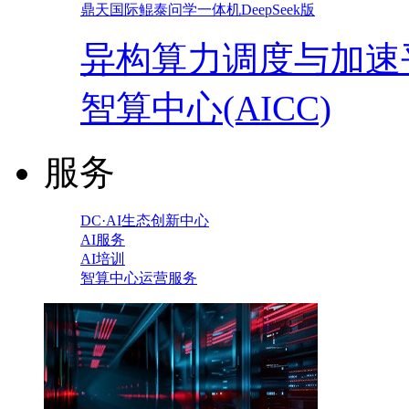
鼎天国际鲲泰问学一体机DeepSeek版
异构算力调度与加速
智算中心(AICC)
服务
DC·AI生态创新中心
AI服务
AI培训
智算中心运营服务